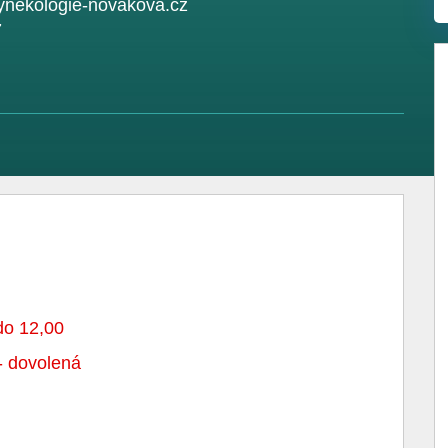
gynekologie-novakova.cz
7
 do 12,00
- dovolená