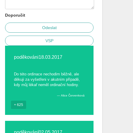
Doporučit
VSP
poděkováni18.03.2017
Do této ordinace nechodim běžně, ale
děkuji za vyšetřeni v akutním případě,
kdy můj lékař neměl ordinační hodiny.
Alice Červenková
+ 625
poděkování02.05.2017