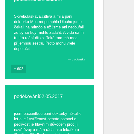
Skvělá,laskavá,citlivá a milá paní
doktorka.Moc mi pomohla.Dlouho jsme
čekali na mimčo a už jsme ani nedoufali
že by se kdy mohlo zadařit. A vida už mi
tu lítá roční dítko. Také tam má moc
příjemnou sestru. Proto mohu vřele
doporučit.
pacientka
+ 602
poděkování02.05.2017
jsem pacientkou paní doktorky několik
let a její vstřícnost,ochota pomoci a
pečlivost je hlavním důvodem proč jí
navštěvuji a mám ráda jako lékařku a