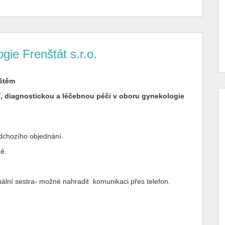
gie Frenštát s.r.o.
štěm
, diagnostickou a léčebnou péči v oboru gynekologie
dchozího objednání.
ě.
lní sestra- možné nahradit komunikaci přes telefon.