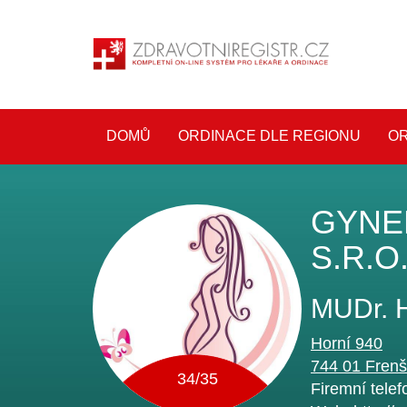
DOMŮ
ORDINACE DLE REGIONU
OR
GYNE
S.R.O
MUDr. 
Horní 940
744 01
Frenš
34/35
Firemní telef