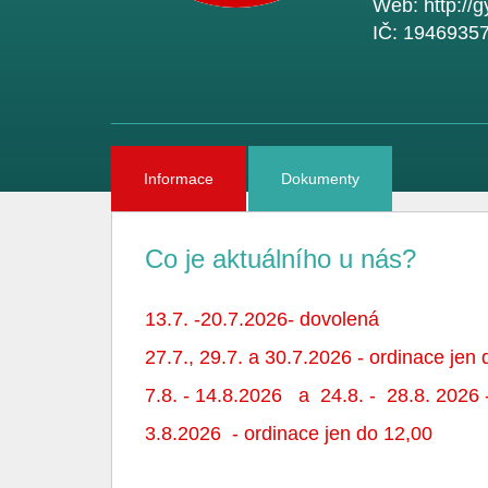
Web:
http://
IČ:
1946935
Informace
Dokumenty
Co je aktuálního u nás?
13.7. -20.7.2026- dovolená
27.7., 29.7. a 30.7.2026 - ordinace jen
7.8. - 14.8.2026 a 24.8. - 28.8. 2026 
3.8.2026 - ordinace jen do 12,00