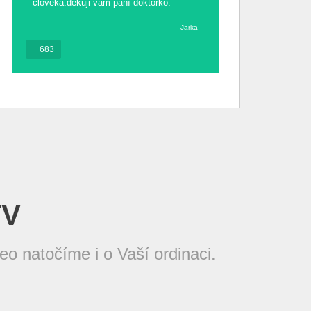
člověka.děkuji vám paní doktorko.
Jarka
+ 683
TV
o natočíme i o Vaší ordinaci.