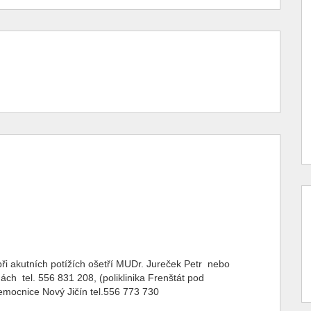
při akutních potížích ošetří MUDr. Jureček Petr nebo
ch tel. 556 831 208, (poliklinika Frenštát pod
ocnice Nový Jičín tel.556 773 730